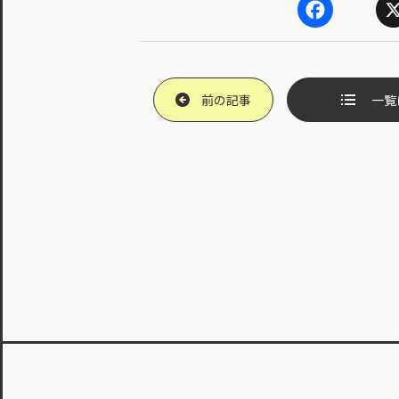
F
X
a
c
e
b
前の記事
一覧
o
o
k