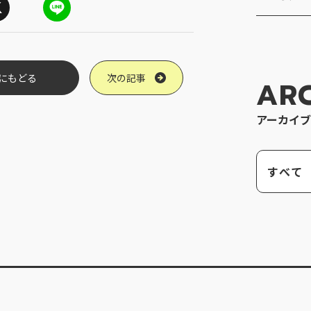
L
i
n
e
にもどる
次の記事
AR
アーカイブ