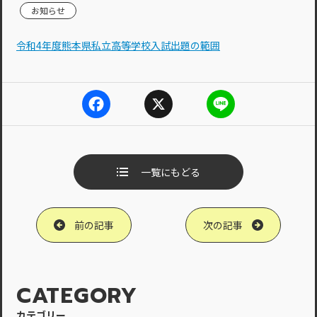
お知らせ
令和4年度熊本県私立高等学校入試出題の範囲
F
X
L
a
i
c
n
e
e
b
一覧にもどる
o
o
k
前の記事
次の記事
CATEGORY
カテゴリー