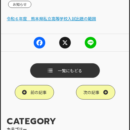
お知らせ
令和６年度 熊本県私立高等学校入試出題の範囲
F
X
L
a
i
c
n
e
e
b
一覧にもどる
o
o
k
前の記事
次の記事
CATEGORY
カテゴリー