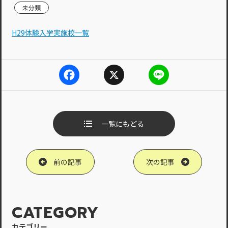
未分類
H29体験入学実施校一覧
F
X
L
a
i
c
n
e
e
b
一覧にもどる
o
o
k
前の記事
次の記事
CATEGORY
カテゴリー